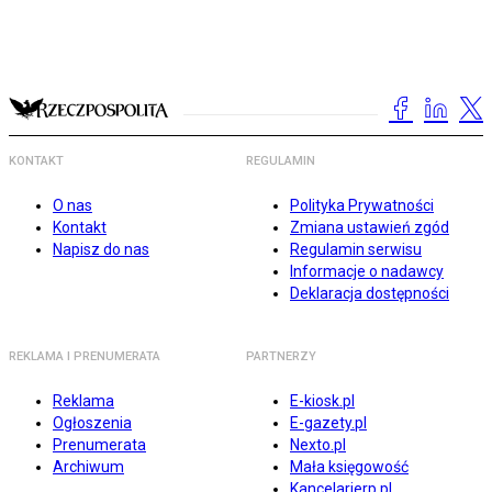
KONTAKT
REGULAMIN
O nas
Polityka Prywatności
Kontakt
Zmiana ustawień zgód
Napisz do nas
Regulamin serwisu
Informacje o nadawcy
Deklaracja dostępności
REKLAMA I PRENUMERATA
PARTNERZY
Reklama
E-kiosk.pl
Ogłoszenia
E-gazety.pl
Prenumerata
Nexto.pl
Archiwum
Mała księgowość
Kancelarierp.pl