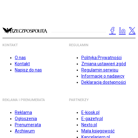
KONTAKT
REGULAMIN
O nas
Polityka Prywatności
Kontakt
Zmiana ustawień zgód
Napisz do nas
Regulamin serwisu
Informacje o nadawcy
Deklaracja dostępności
REKLAMA I PRENUMERATA
PARTNERZY
Reklama
E-kiosk.pl
Ogłoszenia
E-gazety.pl
Prenumerata
Nexto.pl
Archiwum
Mała księgowość
Kancelarierp.pl