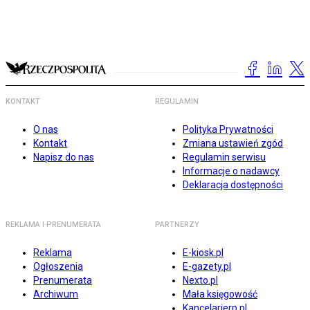
KONTAKT
REGULAMIN
O nas
Polityka Prywatności
Kontakt
Zmiana ustawień zgód
Napisz do nas
Regulamin serwisu
Informacje o nadawcy
Deklaracja dostępności
REKLAMA I PRENUMERATA
PARTNERZY
Reklama
E-kiosk.pl
Ogłoszenia
E-gazety.pl
Prenumerata
Nexto.pl
Archiwum
Mała księgowość
Kancelarierp.pl