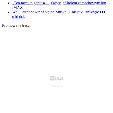
„Ten facet to geniusz”. „Odyseja” kołem zamachowym kin
IMAX
Wall Street odwraca się od Muska. Z majątku zniknęło 600
mld dol.
Promowane treści