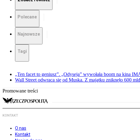
Polecane
Najnowsze
Tagi
„Ten facet to geniusz”. „Odyseja” wywołała boom na kina I
Wall Street odwraca się od Muska. Z majątku zniknęło 600 mld
Promowane treści
KONTAKT
O nas
Kontakt