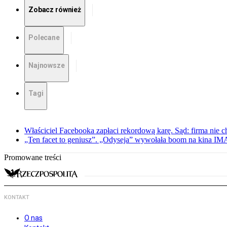
Zobacz również
Polecane
Najnowsze
Tagi
Właściciel Facebooka zapłaci rekordową karę. Sąd: firma nie c
„Ten facet to geniusz”. „Odyseja” wywołała boom na kina I
Promowane treści
KONTAKT
O nas