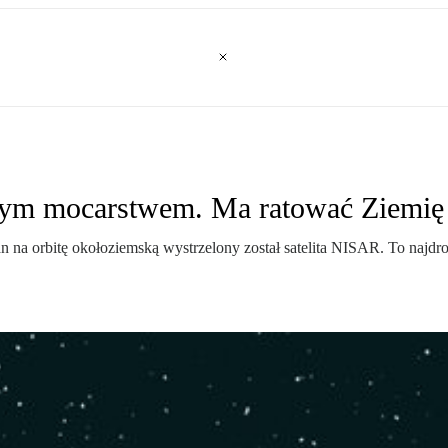
z tym mocarstwem. Ma ratować Ziemię
orbitę okołoziemską wystrzelony został satelita NISAR. To najdrożs