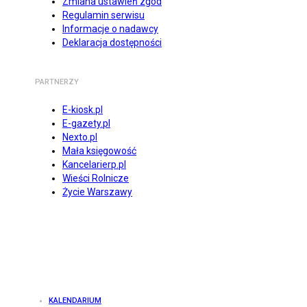
Zmiana ustawień zgód
Regulamin serwisu
Informacje o nadawcy
Deklaracja dostępności
PARTNERZY
E-kiosk.pl
E-gazety.pl
Nexto.pl
Mała księgowość
Kancelarierp.pl
Wieści Rolnicze
Życie Warszawy
KALENDARIUM