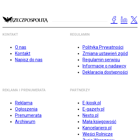
KONTAKT
REGULAMIN
O nas
Polityka Prywatności
Kontakt
Zmiana ustawień zgód
Napisz do nas
Regulamin serwisu
Informacje o nadawcy
Deklaracja dostępności
REKLAMA I PRENUMERATA
PARTNERZY
Reklama
E-kiosk.pl
Ogłoszenia
E-gazety.pl
Prenumerata
Nexto.pl
Archiwum
Mała księgowość
Kancelarierp.pl
Wieści Rolnicze