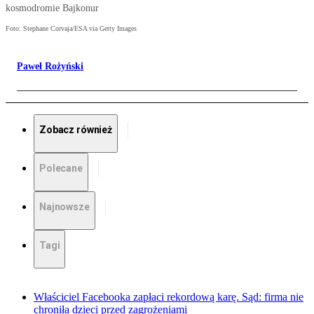
kosmodromie Bajkonur
Foto: Stephane Corvaja/ESA via Getty Images
Paweł Rożyński
Zobacz również
Polecane
Najnowsze
Tagi
Właściciel Facebooka zapłaci rekordową karę. Sąd: firma nie
chroniła dzieci przed zagrożeniami