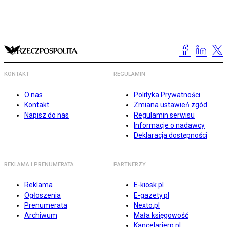
KONTAKT
REGULAMIN
O nas
Polityka Prywatności
Kontakt
Zmiana ustawień zgód
Napisz do nas
Regulamin serwisu
Informacje o nadawcy
Deklaracja dostępności
REKLAMA I PRENUMERATA
PARTNERZY
Reklama
E-kiosk.pl
Ogłoszenia
E-gazety.pl
Prenumerata
Nexto.pl
Archiwum
Mała księgowość
Kancelarierp.pl