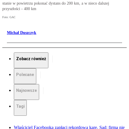
stanie w powietrzu pokonać dystans do 200 km, a w nieco dalszej
przyszłości - 400 km
Foto: GAC
Michał Duszczyk
Zobacz również
Polecane
Najnowsze
Tagi
Właściciel Facebooka zapłaci rekordową karę. Sąd: firma nie