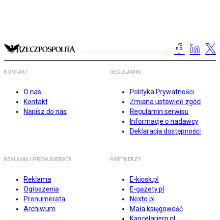
KONTAKT
REGULAMIN
O nas
Polityka Prywatności
Kontakt
Zmiana ustawień zgód
Napisz do nas
Regulamin serwisu
Informacje o nadawcy
Deklaracja dostępności
REKLAMA I PRENUMERATA
PARTNERZY
Reklama
E-kiosk.pl
Ogłoszenia
E-gazety.pl
Prenumerata
Nexto.pl
Archiwum
Mała księgowość
Kancelarierp.pl