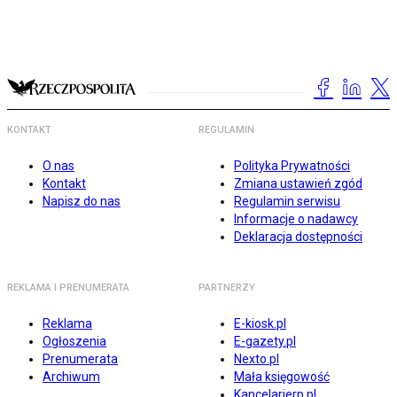
KONTAKT
REGULAMIN
O nas
Polityka Prywatności
Kontakt
Zmiana ustawień zgód
Napisz do nas
Regulamin serwisu
Informacje o nadawcy
Deklaracja dostępności
REKLAMA I PRENUMERATA
PARTNERZY
Reklama
E-kiosk.pl
Ogłoszenia
E-gazety.pl
Prenumerata
Nexto.pl
Archiwum
Mała księgowość
Kancelarierp.pl