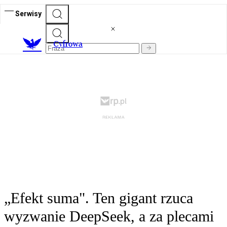
Serwisy
C
yfrowa
„Efekt suma". Ten gigant rzuca
wyzwanie DeepSeek, a za plecami