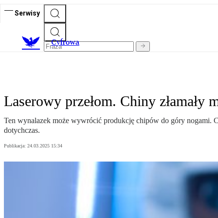
Serwisy
C
yfrowa
Laserowy przełom. Chiny złamały m
Ten wynalazek może wywrócić produkcję chipów do góry nogami. Ch
dotychczas.
Publikacja:
24.03.2025 15:34