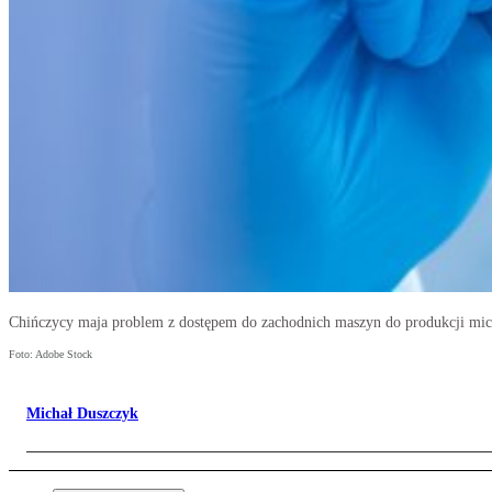
Chińczycy maja problem z dostępem do zachodnich maszyn do produkcji m
Foto: Adobe Stock
Michał Duszczyk