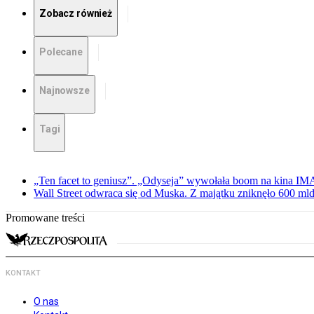
Zobacz również
Polecane
Najnowsze
Tagi
„Ten facet to geniusz”. „Odyseja” wywołała boom na kina I
Wall Street odwraca się od Muska. Z majątku zniknęło 600 mld
Promowane treści
KONTAKT
O nas