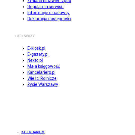
Zmiana ustawień zgód
Regulamin serwisu
Informacje o nadawcy
Deklaracja dostępności
PARTNERZY
E-kiosk.pl
E-gazety.pl
Nexto.pl
Mała księgowość
Kancelarierp.pl
Wieści Rolnicze
Życie Warszawy
KALENDARIUM