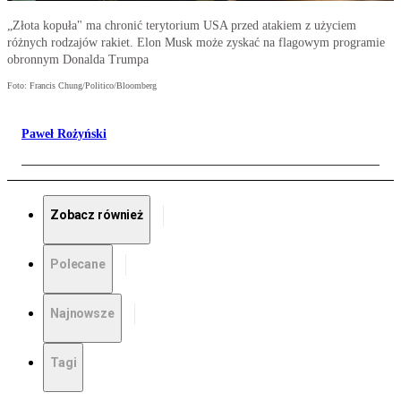
„Złota kopuła" ma chronić terytorium USA przed atakiem z użyciem
różnych rodzajów rakiet. Elon Musk może zyskać na flagowym programie
obronnym Donalda Trumpa
Foto: Francis Chung/Politico/Bloomberg
Paweł Rożyński
Zobacz również
Polecane
Najnowsze
Tagi