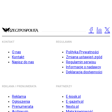
KONTAKT
REGULAMIN
O nas
Polityka Prywatności
Kontakt
Zmiana ustawień zgód
Napisz do nas
Regulamin serwisu
Informacje o nadawcy
Deklaracja dostępności
REKLAMA I PRENUMERATA
PARTNERZY
Reklama
E-kiosk.pl
Ogłoszenia
E-gazety.pl
Prenumerata
Nexto.pl
Archiwum
Mała księgowość