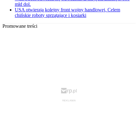
mld dol.
USA otwierają kolejny front wojny handlowej. Celem
chińskie roboty sprzątające i kosiarki
Promowane treści