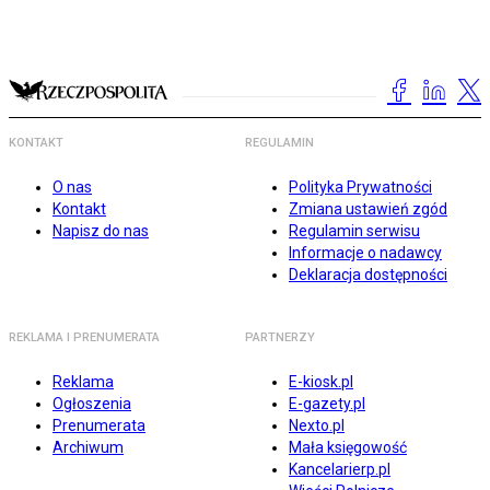
KONTAKT
REGULAMIN
O nas
Polityka Prywatności
Kontakt
Zmiana ustawień zgód
Napisz do nas
Regulamin serwisu
Informacje o nadawcy
Deklaracja dostępności
REKLAMA I PRENUMERATA
PARTNERZY
Reklama
E-kiosk.pl
Ogłoszenia
E-gazety.pl
Prenumerata
Nexto.pl
Archiwum
Mała księgowość
Kancelarierp.pl