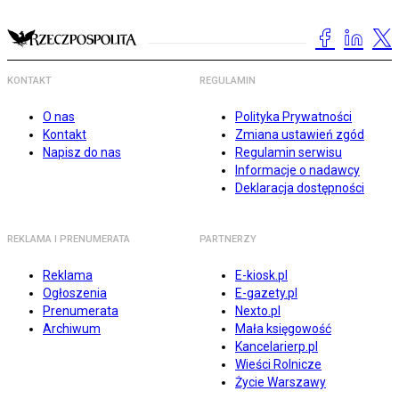
KONTAKT
REGULAMIN
O nas
Polityka Prywatności
Kontakt
Zmiana ustawień zgód
Napisz do nas
Regulamin serwisu
Informacje o nadawcy
Deklaracja dostępności
REKLAMA I PRENUMERATA
PARTNERZY
Reklama
E-kiosk.pl
Ogłoszenia
E-gazety.pl
Prenumerata
Nexto.pl
Archiwum
Mała księgowość
Kancelarierp.pl
Wieści Rolnicze
Życie Warszawy