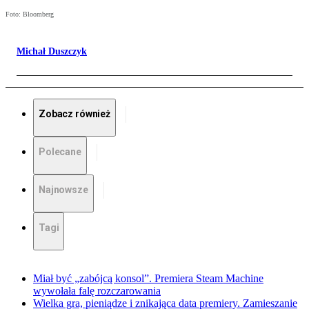
Foto: Bloomberg
Michał Duszczyk
Zobacz również
Polecane
Najnowsze
Tagi
Miał być „zabójcą konsol”. Premiera Steam Machine
wywołała falę rozczarowania
Wielka gra, pieniądze i znikająca data premiery. Zamieszanie