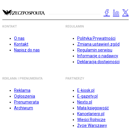
KONTAKT
REGULAMIN
O nas
Polityka Prywatności
Kontakt
Zmiana ustawień zgód
Napisz do nas
Regulamin serwisu
Informacje o nadawcy
Deklaracja dostępności
REKLAMA I PRENUMERATA
PARTNERZY
Reklama
E-kiosk.pl
Ogłoszenia
E-gazety.pl
Prenumerata
Nexto.pl
Archiwum
Mała księgowość
Kancelarierp.pl
Wieści Rolnicze
Życie Warszawy