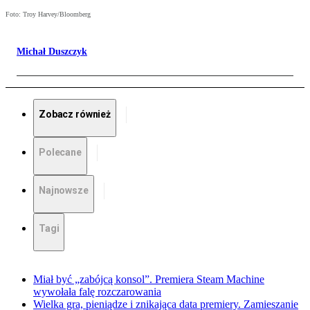
Foto: Troy Harvey/Bloomberg
Michał Duszczyk
Zobacz również
Polecane
Najnowsze
Tagi
Miał być „zabójcą konsol”. Premiera Steam Machine
wywołała falę rozczarowania
Wielka gra, pieniądze i znikająca data premiery. Zamieszanie