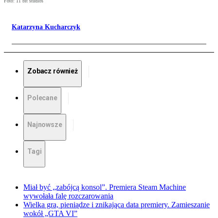
Foto: 11 bit studios
Katarzyna Kucharczyk
Zobacz również
Polecane
Najnowsze
Tagi
Miał być „zabójcą konsol”. Premiera Steam Machine
wywołała falę rozczarowania
Wielka gra, pieniądze i znikająca data premiery. Zamieszanie
wokół „GTA VI”