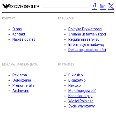
KONTAKT
REGULAMIN
O nas
Polityka Prywatności
Kontakt
Zmiana ustawień zgód
Napisz do nas
Regulamin serwisu
Informacje o nadawcy
Deklaracja dostępności
REKLAMA I PRENUMERATA
PARTNERZY
Reklama
E-kiosk.pl
Ogłoszenia
E-gazety.pl
Prenumerata
Nexto.pl
Archiwum
Mała księgowość
Kancelarierp.pl
Wieści Rolnicze
Życie Warszawy