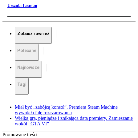
Urszula Lesman
Zobacz również
Polecane
Najnowsze
Tagi
Miał być „zabójcą konsol”. Premiera Steam Machine
wywołała falę rozczarowania
Wielka gra, pieniądze i znikająca data premiery. Zamieszanie
wokół „GTA VI”
Promowane treści