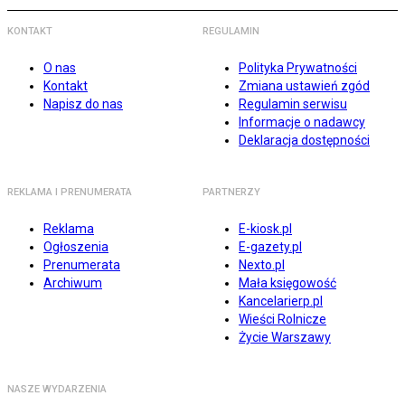
KONTAKT
REGULAMIN
O nas
Polityka Prywatności
Kontakt
Zmiana ustawień zgód
Napisz do nas
Regulamin serwisu
Informacje o nadawcy
Deklaracja dostępności
REKLAMA I PRENUMERATA
PARTNERZY
Reklama
E-kiosk.pl
Ogłoszenia
E-gazety.pl
Prenumerata
Nexto.pl
Archiwum
Mała księgowość
Kancelarierp.pl
Wieści Rolnicze
Życie Warszawy
NASZE WYDARZENIA