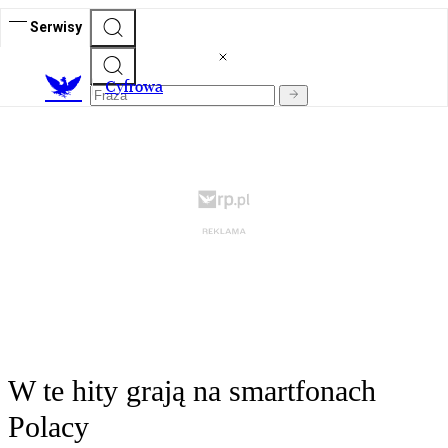
Serwisy
C
yfrowa
W te hity grają na smartfonach
Polacy