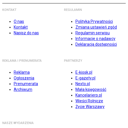
KONTAKT
REGULAMIN
O nas
Polityka Prywatności
Kontakt
Zmiana ustawień zgód
Napisz do nas
Regulamin serwisu
Informacje o nadawcy
Deklaracja dostępności
REKLAMA I PRENUMERATA
PARTNERZY
Reklama
E-kiosk.pl
Ogłoszenia
E-gazety.pl
Prenumerata
Nexto.pl
Archiwum
Mała księgowość
Kancelarierp.pl
Wieści Rolnicze
Życie Warszawy
NASZE WYDARZENIA