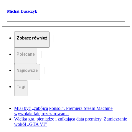
Michał Duszczyk
Zobacz również
Polecane
Najnowsze
Tagi
Miał być „zabójcą konsol”. Premiera Steam Machine
wywołała falę rozczarowania
Wielka gra, pieniądze i znikająca data premiery. Zamieszanie
wokół „GTA VI”