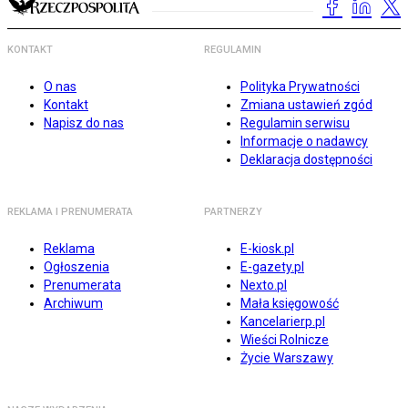
KONTAKT
REGULAMIN
O nas
Polityka Prywatności
Kontakt
Zmiana ustawień zgód
Napisz do nas
Regulamin serwisu
Informacje o nadawcy
Deklaracja dostępności
REKLAMA I PRENUMERATA
PARTNERZY
Reklama
E-kiosk.pl
Ogłoszenia
E-gazety.pl
Prenumerata
Nexto.pl
Archiwum
Mała księgowość
Kancelarierp.pl
Wieści Rolnicze
Życie Warszawy