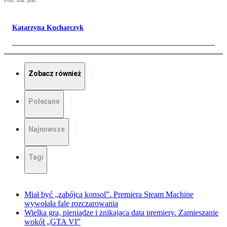
Foto: mat. pras.
Katarzyna Kucharczyk
Zobacz również
Polecane
Najnowsze
Tagi
Miał być „zabójcą konsol”. Premiera Steam Machine
wywołała falę rozczarowania
Wielka gra, pieniądze i znikająca data premiery. Zamieszanie
wokół „GTA VI”