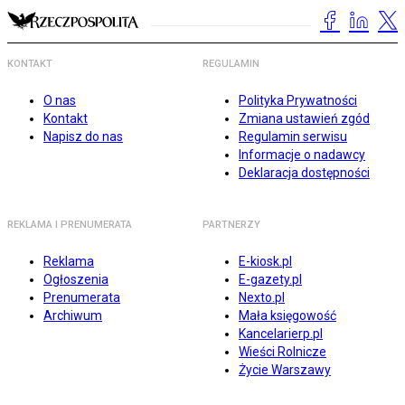
KONTAKT
REGULAMIN
O nas
Polityka Prywatności
Kontakt
Zmiana ustawień zgód
Napisz do nas
Regulamin serwisu
Informacje o nadawcy
Deklaracja dostępności
REKLAMA I PRENUMERATA
PARTNERZY
Reklama
E-kiosk.pl
Ogłoszenia
E-gazety.pl
Prenumerata
Nexto.pl
Archiwum
Mała księgowość
Kancelarierp.pl
Wieści Rolnicze
Życie Warszawy