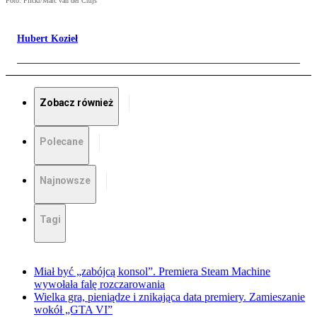
Foto: Flickr/Marc van der Chijs
Hubert Kozieł
Zobacz również
Polecane
Najnowsze
Tagi
Miał być „zabójcą konsol”. Premiera Steam Machine
wywołała falę rozczarowania
Wielka gra, pieniądze i znikająca data premiery. Zamieszanie
wokół „GTA VI”