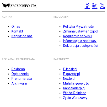
KONTAKT
REGULAMIN
O nas
Polityka Prywatności
Kontakt
Zmiana ustawień zgód
Napisz do nas
Regulamin serwisu
Informacje o nadawcy
Deklaracja dostępności
REKLAMA I PRENUMERATA
PARTNERZY
Reklama
E-kiosk.pl
Ogłoszenia
E-gazety.pl
Prenumerata
Nexto.pl
Archiwum
Mała księgowość
Kancelarierp.pl
Wieści Rolnicze
Życie Warszawy