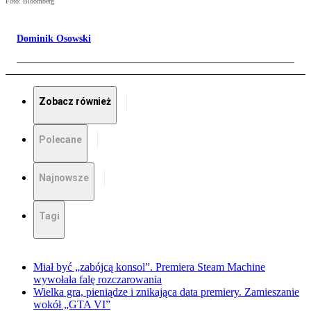
Foto: Bloomberg
Dominik Osowski
Zobacz również
Polecane
Najnowsze
Tagi
Miał być „zabójcą konsol”. Premiera Steam Machine
wywołała falę rozczarowania
Wielka gra, pieniądze i znikająca data premiery. Zamieszanie
wokół „GTA VI”