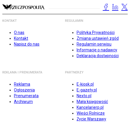
KONTAKT
REGULAMIN
O nas
Polityka Prywatności
Kontakt
Zmiana ustawień zgód
Napisz do nas
Regulamin serwisu
Informacje o nadawcy
Deklaracja dostępności
REKLAMA I PRENUMERATA
PARTNERZY
Reklama
E-kiosk.pl
Ogłoszenia
E-gazety.pl
Prenumerata
Nexto.pl
Archiwum
Mała księgowość
Kancelarierp.pl
Wieści Rolnicze
Życie Warszawy