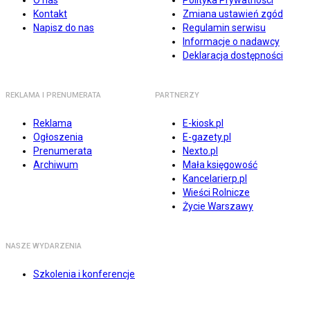
O nas
Polityka Prywatności
Kontakt
Zmiana ustawień zgód
Napisz do nas
Regulamin serwisu
Informacje o nadawcy
Deklaracja dostępności
REKLAMA I PRENUMERATA
PARTNERZY
Reklama
E-kiosk.pl
Ogłoszenia
E-gazety.pl
Prenumerata
Nexto.pl
Archiwum
Mała księgowość
Kancelarierp.pl
Wieści Rolnicze
Życie Warszawy
NASZE WYDARZENIA
Szkolenia i konferencje