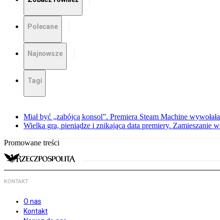
Polecane
Najnowsze
Tagi
Miał być „zabójcą konsol”. Premiera Steam Machine wywołała
Wielka gra, pieniądze i znikająca data premiery. Zamieszanie
Promowane treści
KONTAKT
O nas
Kontakt