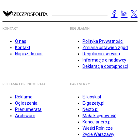
KONTAKT
REGULAMIN
O nas
Polityka Prywatności
Kontakt
Zmiana ustawień zgód
Napisz do nas
Regulamin serwisu
Informacje o nadawcy
Deklaracja dostępności
REKLAMA I PRENUMERATA
PARTNERZY
Reklama
E-kiosk.pl
Ogłoszenia
E-gazety.pl
Prenumerata
Nexto.pl
Archiwum
Mała księgowość
Kancelarierp.pl
Wieści Rolnicze
Życie Warszawy