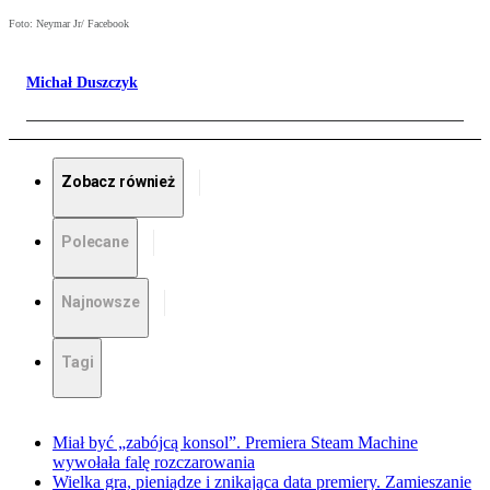
Foto: Neymar Jr/ Facebook
Michał Duszczyk
Zobacz również
Polecane
Najnowsze
Tagi
Miał być „zabójcą konsol”. Premiera Steam Machine
wywołała falę rozczarowania
Wielka gra, pieniądze i znikająca data premiery. Zamieszanie