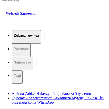
Foto: Bloomberg
Wojciech Sarnowski
Zobacz również
Polecane
Najnowsze
Tagi
Atak na Żabkę. Hakerzy oferują dane za 5 tys. euro
Cyberatak na wiceministra Arkadiusza Myrchę. Tak oszuści
przejmują konta WhatsApp