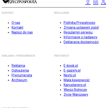
KONTAKT
REGULAMIN
O nas
Polityka Prywatności
Kontakt
Zmiana ustawień zgód
Napisz do nas
Regulamin serwisu
Informacje o nadawcy
Deklaracja dostępności
REKLAMA I PRENUMERATA
PARTNERZY
Reklama
E-kiosk.pl
Ogłoszenia
E-gazety.pl
Prenumerata
Nexto.pl
Archiwum
Mała księgowość
Kancelarierp.pl
Wieści Rolnicze
Życie Warszawy