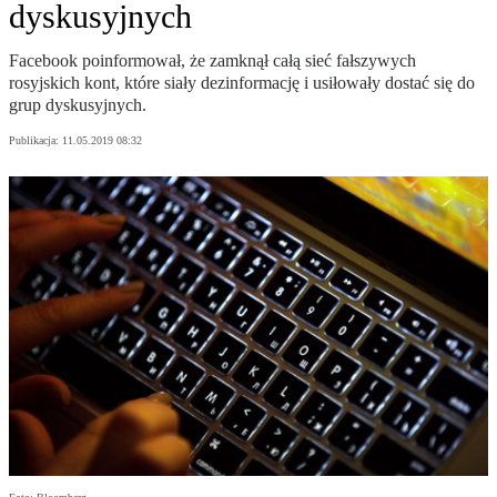
dyskusyjnych
Facebook poinformował, że zamknął całą sieć fałszywych
rosyjskich kont, które siały dezinformację i usiłowały dostać się do
grup dyskusyjnych.
Publikacja:
11.05.2019 08:32