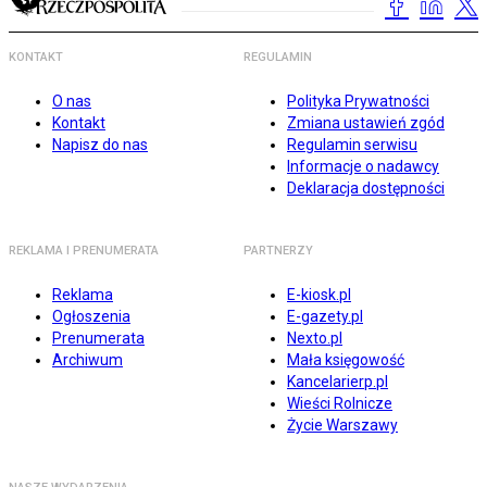
KONTAKT
REGULAMIN
O nas
Polityka Prywatności
Kontakt
Zmiana ustawień zgód
Napisz do nas
Regulamin serwisu
Informacje o nadawcy
Deklaracja dostępności
REKLAMA I PRENUMERATA
PARTNERZY
Reklama
E-kiosk.pl
Ogłoszenia
E-gazety.pl
Prenumerata
Nexto.pl
Archiwum
Mała księgowość
Kancelarierp.pl
Wieści Rolnicze
Życie Warszawy