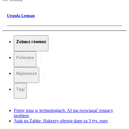
Foto: Bloomberg
Urszula Lesman
Zobacz również
Polecane
Najnowsze
Tagi
Firmy toną w technologiach. AI ma rozwiązać rosnący
problem
Atak na Żabkę. Hakerzy oferują dane za 5 tys. euro