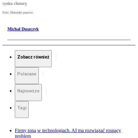
rynku chmury
Foto: Materiały prasowe
Michał Duszczyk
Zobacz również
Polecane
Najnowsze
Tagi
Firmy toną w technologiach. AI ma rozwiązać rosnący
problem