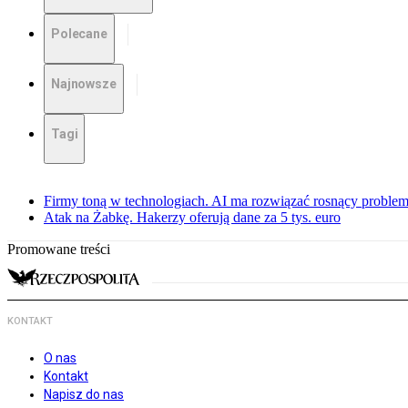
Polecane
Najnowsze
Tagi
Firmy toną w technologiach. AI ma rozwiązać rosnący proble
Atak na Żabkę. Hakerzy oferują dane za 5 tys. euro
Promowane treści
KONTAKT
O nas
Kontakt
Napisz do nas