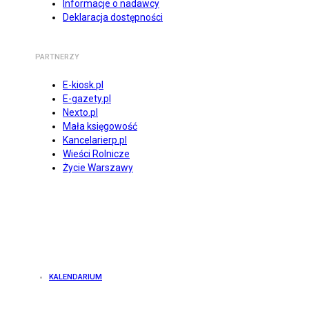
Informacje o nadawcy
Deklaracja dostępności
PARTNERZY
E-kiosk.pl
E-gazety.pl
Nexto.pl
Mała księgowość
Kancelarierp.pl
Wieści Rolnicze
Życie Warszawy
KALENDARIUM