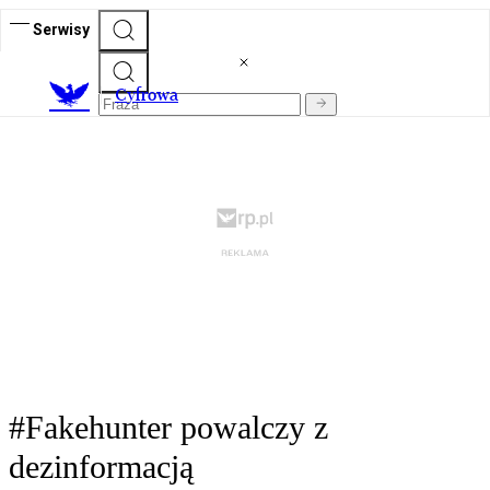
Serwisy
C
yfrowa
#Fakehunter powalczy z
dezinformacją