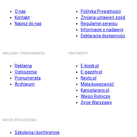
O nas
Polityka Prywatności
Kontakt
Zmiana ustawień zgód
Napisz do nas
Regulamin serwisu
Informacje o nadawcy
Deklaracja dostępności
REKLAMA I PRENUMERATA
PARTNERZY
Reklama
E-kiosk.pl
Ogłoszenia
E-gazety.pl
Prenumerata
Nexto.pl
Archiwum
Mała księgowość
Kancelarierp.pl
Wieści Rolnicze
Życie Warszawy
NASZE WYDARZENIA
Szkolenia i konferencje