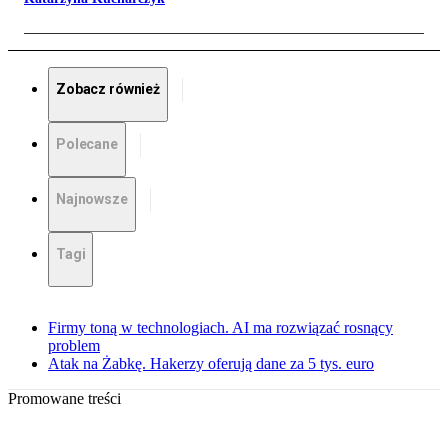
Zobacz również
Polecane
Najnowsze
Tagi
Firmy toną w technologiach. AI ma rozwiązać rosnący
problem
Atak na Żabkę. Hakerzy oferują dane za 5 tys. euro
Promowane treści