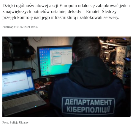
Dzięki ogólnoświatowej akcji Europolu udało się zablokować jeden
z największych botnetów ostatniej dekady – Emotet. Śledczy
przejęli kontrolę nad jego infrastrukturą i zablokowali serwery.
Publikacja:
01.02.2021 03:36
Foto: Policja Ukrainy