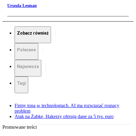
Urszula Lesman
Zobacz również
Polecane
Najnowsze
Tagi
Firmy toną w technologiach. AI ma rozwiązać rosnący
problem
Atak na Żabkę. Hakerzy oferują dane za 5 tys. euro
Promowane treści