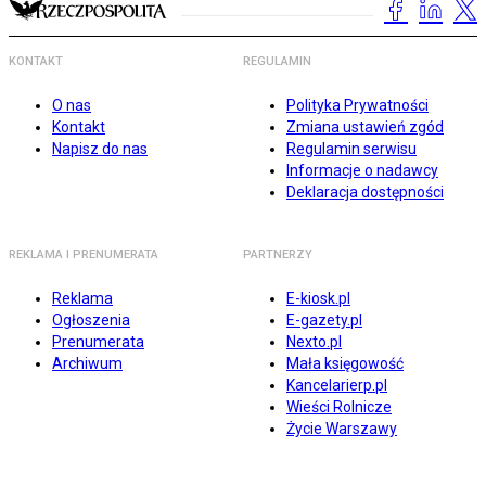
KONTAKT
REGULAMIN
O nas
Polityka Prywatności
Kontakt
Zmiana ustawień zgód
Napisz do nas
Regulamin serwisu
Informacje o nadawcy
Deklaracja dostępności
REKLAMA I PRENUMERATA
PARTNERZY
Reklama
E-kiosk.pl
Ogłoszenia
E-gazety.pl
Prenumerata
Nexto.pl
Archiwum
Mała księgowość
Kancelarierp.pl
Wieści Rolnicze
Życie Warszawy