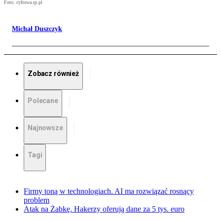
Foto: cyfrowa.rp.pl
Michał Duszczyk
Zobacz również
Polecane
Najnowsze
Tagi
Firmy toną w technologiach. AI ma rozwiązać rosnący
problem
Atak na Żabkę. Hakerzy oferują dane za 5 tys. euro