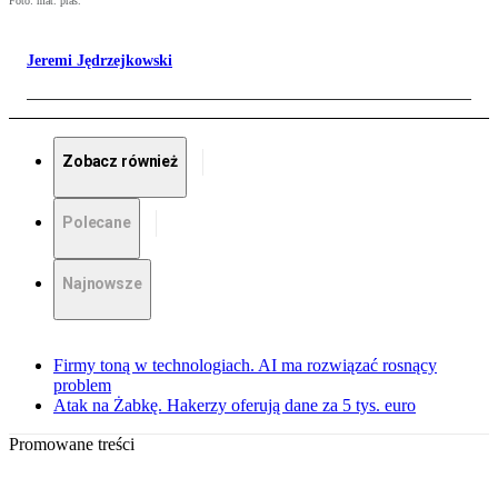
Foto: mat. pras.
Jeremi Jędrzejkowski
Zobacz również
Polecane
Najnowsze
Firmy toną w technologiach. AI ma rozwiązać rosnący
problem
Atak na Żabkę. Hakerzy oferują dane za 5 tys. euro
Promowane treści