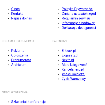
O nas
Polityka Prywatności
Kontakt
Zmiana ustawień zgód
Napisz do nas
Regulamin serwisu
Informacje o nadawcy
Deklaracja dostępności
REKLAMA I PRENUMERATA
PARTNERZY
Reklama
E-kiosk.pl
Ogłoszenia
E-gazety.pl
Prenumerata
Nexto.pl
Archiwum
Mała księgowość
Kancelarierp.pl
Wieści Rolnicze
Życie Warszawy
NASZE WYDARZENIA
Szkolenia i konferencje