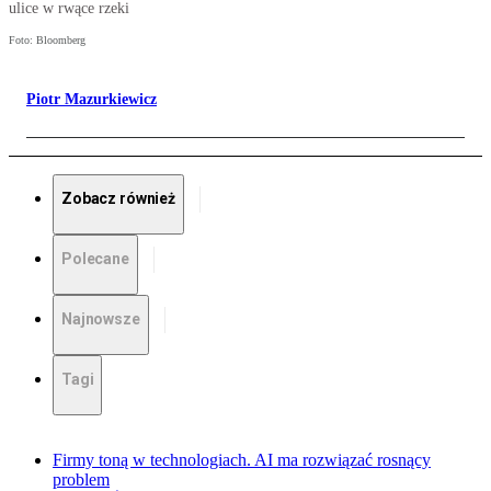
ulice w rwące rzeki
Foto: Bloomberg
Piotr Mazurkiewicz
Zobacz również
Polecane
Najnowsze
Tagi
Firmy toną w technologiach. AI ma rozwiązać rosnący
problem