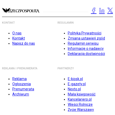
KONTAKT
REGULAMIN
O nas
Polityka Prywatności
Kontakt
Zmiana ustawień zgód
Napisz do nas
Regulamin serwisu
Informacje o nadawcy
Deklaracja dostępności
REKLAMA I PRENUMERATA
PARTNERZY
Reklama
E-kiosk.pl
Ogłoszenia
E-gazety.pl
Prenumerata
Nexto.pl
Archiwum
Mała księgowość
Kancelarierp.pl
Wieści Rolnicze
Życie Warszawy