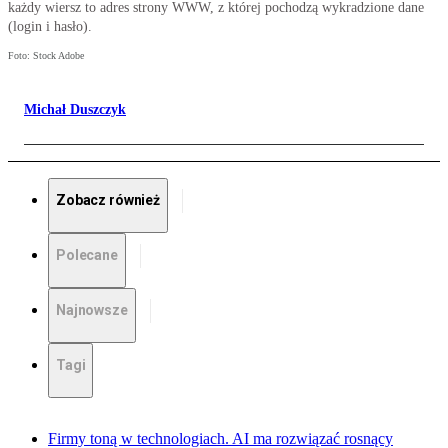
każdy wiersz to adres strony WWW, z której pochodzą wykradzione dane
(login i hasło).
Foto: Stock Adobe
Michał Duszczyk
Zobacz również
Polecane
Najnowsze
Tagi
Firmy toną w technologiach. AI ma rozwiązać rosnący