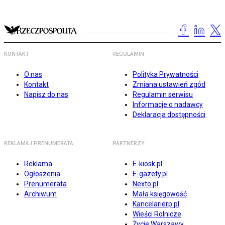
KONTAKT
REGULAMIN
O nas
Polityka Prywatności
Kontakt
Zmiana ustawień zgód
Napisz do nas
Regulamin serwisu
Informacje o nadawcy
Deklaracja dostępności
REKLAMA I PRENUMERATA
PARTNERZY
Reklama
E-kiosk.pl
Ogłoszenia
E-gazety.pl
Prenumerata
Nexto.pl
Archiwum
Mała księgowość
Kancelarierp.pl
Wieści Rolnicze
Życie Warszawy