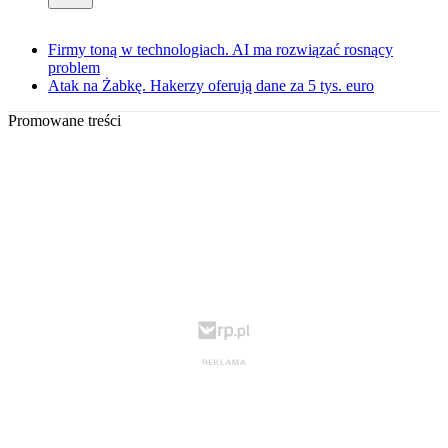
Firmy toną w technologiach. AI ma rozwiązać rosnący
problem
Atak na Żabkę. Hakerzy oferują dane za 5 tys. euro
Promowane treści