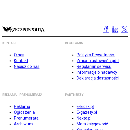
KONTAKT
REGULAMIN
O nas
Polityka Prywatności
Kontakt
Zmiana ustawień zgód
Napisz do nas
Regulamin serwisu
Informacje o nadawcy
Deklaracja dostępności
REKLAMA I PRENUMERATA
PARTNERZY
Reklama
E-kiosk.pl
Ogłoszenia
E-gazety.pl
Prenumerata
Nexto.pl
Archiwum
Mała księgowość
Kancelarierp.pl