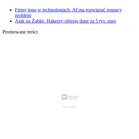
Firmy toną w technologiach. AI ma rozwiązać rosnący
problem
Atak na Żabkę. Hakerzy oferują dane za 5 tys. euro
Promowane treści