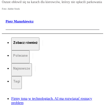
Oszust obłowił się na karach dla kierowców, którzy nie opłacili parkowania
Foto: Adobe Stock
Piotr Mazurkiewicz
Zobacz również
Polecane
Najnowsze
Tagi
Firmy toną w technologiach. AI ma rozwiązać rosnący
problem