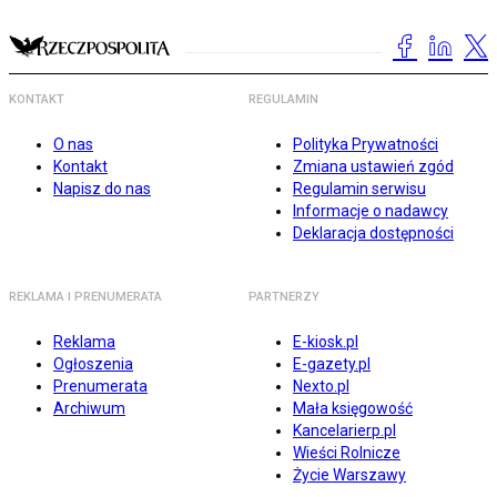
KONTAKT
REGULAMIN
O nas
Polityka Prywatności
Kontakt
Zmiana ustawień zgód
Napisz do nas
Regulamin serwisu
Informacje o nadawcy
Deklaracja dostępności
REKLAMA I PRENUMERATA
PARTNERZY
Reklama
E-kiosk.pl
Ogłoszenia
E-gazety.pl
Prenumerata
Nexto.pl
Archiwum
Mała księgowość
Kancelarierp.pl
Wieści Rolnicze
Życie Warszawy