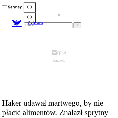
Serwisy
C
yfrowa
Haker udawał martwego, by nie
płacić alimentów. Znalazł sprytny