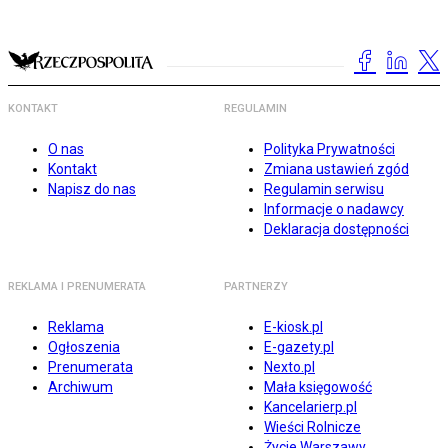
KONTAKT
REGULAMIN
O nas
Polityka Prywatności
Kontakt
Zmiana ustawień zgód
Napisz do nas
Regulamin serwisu
Informacje o nadawcy
Deklaracja dostępności
REKLAMA I PRENUMERATA
PARTNERZY
Reklama
E-kiosk.pl
Ogłoszenia
E-gazety.pl
Prenumerata
Nexto.pl
Archiwum
Mała księgowość
Kancelarierp.pl
Wieści Rolnicze
Życie Warszawy