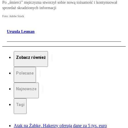
Po „śmierci” mężczyzna stworzył sobie nową tożsamość i kontynuował
sprzedaż skradzionych informacji
Foto: Adobe Stock
Urszula Lesman
Zobacz również
Polecane
Najnowsze
Tagi
Atak na Żabkę. Hakerzy oferują dane za 5 tys. euro