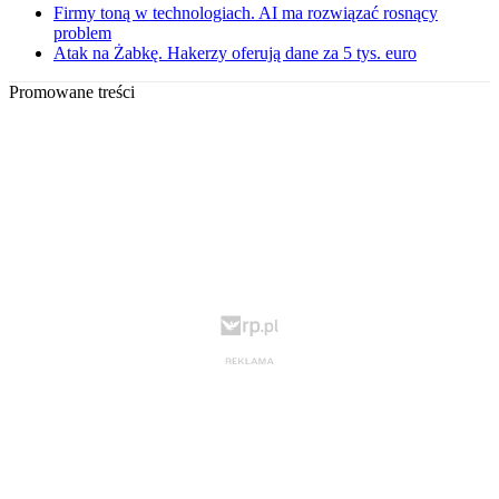
Firmy toną w technologiach. AI ma rozwiązać rosnący
problem
Atak na Żabkę. Hakerzy oferują dane za 5 tys. euro
Promowane treści