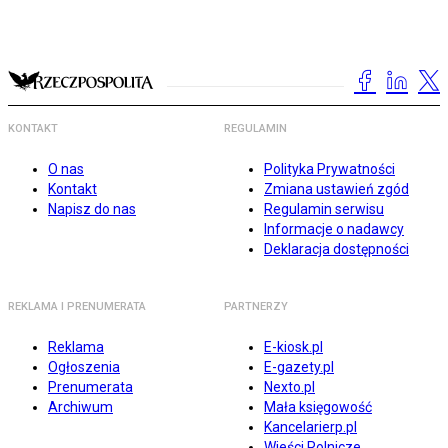
KONTAKT
REGULAMIN
O nas
Polityka Prywatności
Kontakt
Zmiana ustawień zgód
Napisz do nas
Regulamin serwisu
Informacje o nadawcy
Deklaracja dostępności
REKLAMA I PRENUMERATA
PARTNERZY
Reklama
E-kiosk.pl
Ogłoszenia
E-gazety.pl
Prenumerata
Nexto.pl
Archiwum
Mała księgowość
Kancelarierp.pl
Wieści Rolnicze