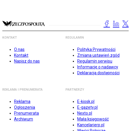
KONTAKT
REGULAMIN
O nas
Polityka Prywatności
Kontakt
Zmiana ustawień zgód
Napisz do nas
Regulamin serwisu
Informacje o nadawcy
Deklaracja dostępności
REKLAMA I PRENUMERATA
PARTNERZY
Reklama
E-kiosk.pl
Ogłoszenia
E-gazety.pl
Prenumerata
Nexto.pl
Archiwum
Mała księgowość
Kancelarierp.pl
Wieści Rolnicze