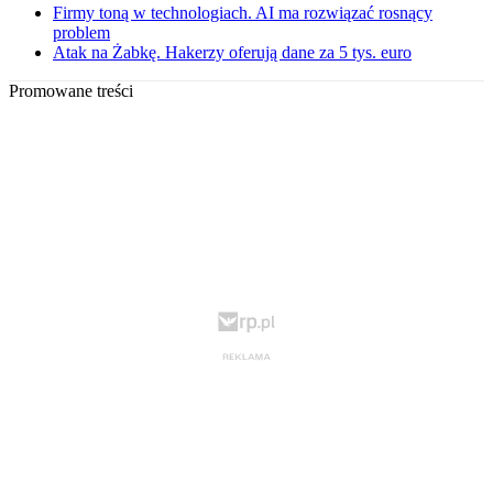
Firmy toną w technologiach. AI ma rozwiązać rosnący
problem
Atak na Żabkę. Hakerzy oferują dane za 5 tys. euro
Promowane treści