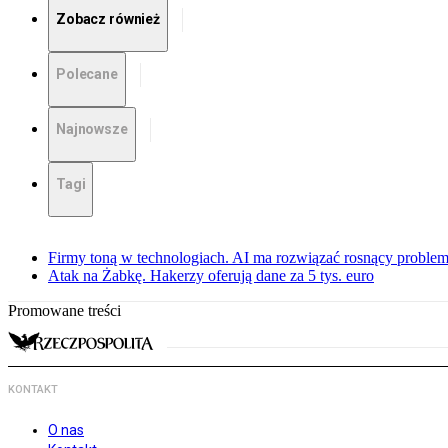
Zobacz również
Polecane
Najnowsze
Tagi
Firmy toną w technologiach. AI ma rozwiązać rosnący proble
Atak na Żabkę. Hakerzy oferują dane za 5 tys. euro
Promowane treści
KONTAKT
O nas