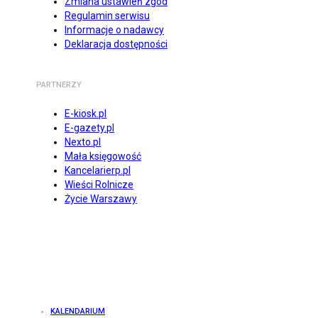
Zmiana ustawień zgód
Regulamin serwisu
Informacje o nadawcy
Deklaracja dostępności
PARTNERZY
E-kiosk.pl
E-gazety.pl
Nexto.pl
Mała księgowość
Kancelarierp.pl
Wieści Rolnicze
Życie Warszawy
KALENDARIUM