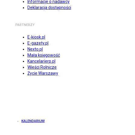
Informacje o nadawcy
Deklaracja dostępności
PARTNERZY
E-kiosk.pl
E-gazety.pl
Nexto.pl
Mała księgowość
Kancelarierp.pl
Wieści Rolnicze
Życie Warszawy
KALENDARIUM