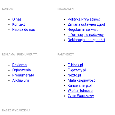
KONTAKT
REGULAMIN
O nas
Polityka Prywatności
Kontakt
Zmiana ustawień zgód
Napisz do nas
Regulamin serwisu
Informacje o nadawcy
Deklaracja dostępności
REKLAMA I PRENUMERATA
PARTNERZY
Reklama
E-kiosk.pl
Ogłoszenia
E-gazety.pl
Prenumerata
Nexto.pl
Archiwum
Mała księgowość
Kancelarierp.pl
Wieści Rolnicze
Życie Warszawy
NASZE WYDARZENIA