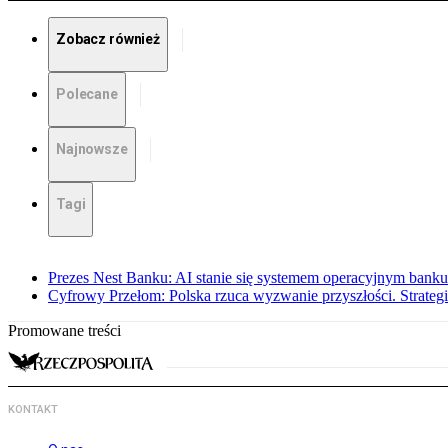
Zobacz również
Polecane
Najnowsze
Tagi
Prezes Nest Banku: AI stanie się systemem operacyjnym banku
Cyfrowy Przełom: Polska rzuca wyzwanie przyszłości. Strategi
Promowane treści
KONTAKT