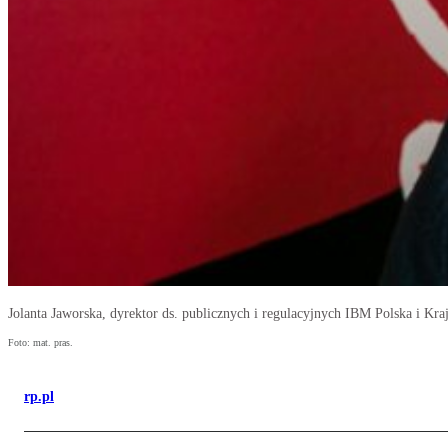
Jolanta Jaworska, dyrektor ds. publicznych i regulacyjnych IBM Polska i Kra
Foto: mat. pras.
rp.pl