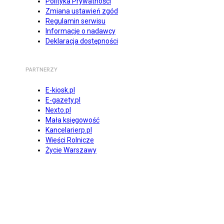
Polityka Prywatności
Zmiana ustawień zgód
Regulamin serwisu
Informacje o nadawcy
Deklaracja dostępności
PARTNERZY
E-kiosk.pl
E-gazety.pl
Nexto.pl
Mała księgowość
Kancelarierp.pl
Wieści Rolnicze
Życie Warszawy