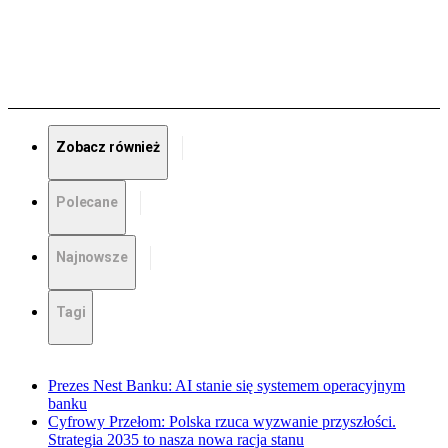
Zobacz również
Polecane
Najnowsze
Tagi
Prezes Nest Banku: AI stanie się systemem operacyjnym
banku
Cyfrowy Przełom: Polska rzuca wyzwanie przyszłości.
Strategia 2035 to nasza nowa racja stanu