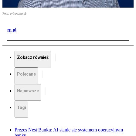
Foto: cyfrowa.rp.pl
rp.pl
Zobacz również
Polecane
Najnowsze
Tagi
Prezes Nest Banku: AI stanie się systemem operacyjnym
banku