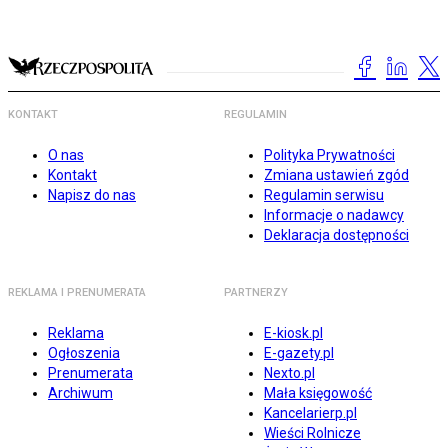
KONTAKT
REGULAMIN
O nas
Polityka Prywatności
Kontakt
Zmiana ustawień zgód
Napisz do nas
Regulamin serwisu
Informacje o nadawcy
Deklaracja dostępności
REKLAMA I PRENUMERATA
PARTNERZY
Reklama
E-kiosk.pl
Ogłoszenia
E-gazety.pl
Prenumerata
Nexto.pl
Archiwum
Mała księgowość
Kancelarierp.pl
Wieści Rolnicze