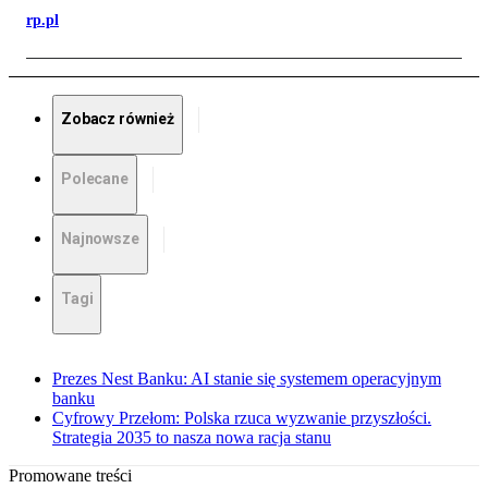
rp.pl
Zobacz również
Polecane
Najnowsze
Tagi
Prezes Nest Banku: AI stanie się systemem operacyjnym
banku
Cyfrowy Przełom: Polska rzuca wyzwanie przyszłości.
Strategia 2035 to nasza nowa racja stanu
Promowane treści