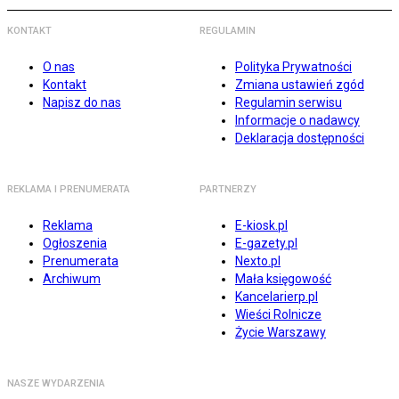
KONTAKT
REGULAMIN
O nas
Polityka Prywatności
Kontakt
Zmiana ustawień zgód
Napisz do nas
Regulamin serwisu
Informacje o nadawcy
Deklaracja dostępności
REKLAMA I PRENUMERATA
PARTNERZY
Reklama
E-kiosk.pl
Ogłoszenia
E-gazety.pl
Prenumerata
Nexto.pl
Archiwum
Mała księgowość
Kancelarierp.pl
Wieści Rolnicze
Życie Warszawy
NASZE WYDARZENIA