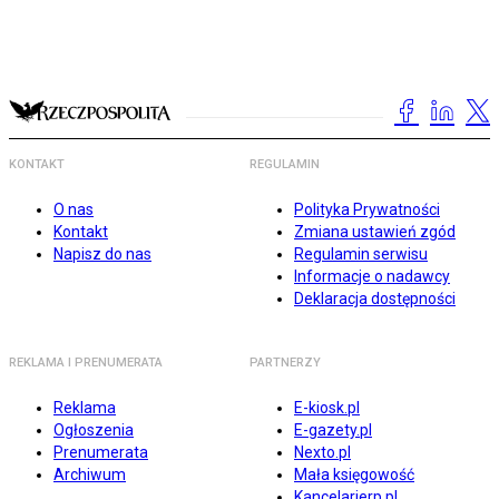
KONTAKT
REGULAMIN
O nas
Polityka Prywatności
Kontakt
Zmiana ustawień zgód
Napisz do nas
Regulamin serwisu
Informacje o nadawcy
Deklaracja dostępności
REKLAMA I PRENUMERATA
PARTNERZY
Reklama
E-kiosk.pl
Ogłoszenia
E-gazety.pl
Prenumerata
Nexto.pl
Archiwum
Mała księgowość
Kancelarierp.pl