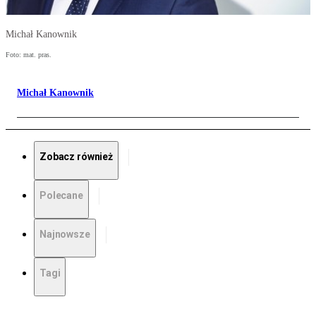
Michał Kanownik
Foto: mat. pras.
Michał Kanownik
Zobacz również
Polecane
Najnowsze
Tagi